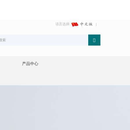
语言选择:
产品中心