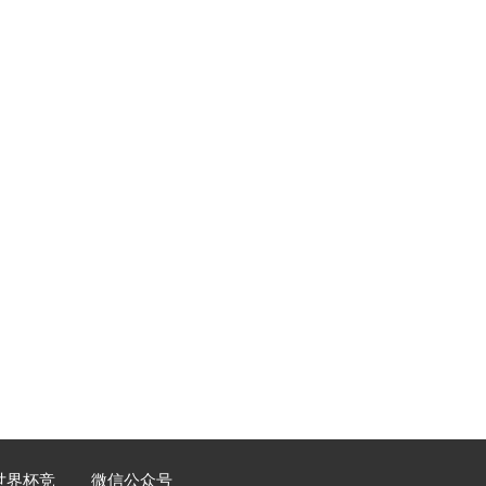
世界杯竞
微信公众号