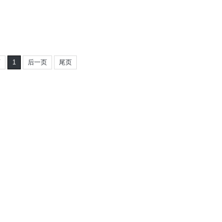
页
1
后一页
尾页