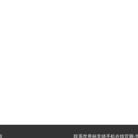
阅
联系世界杯竞猜手机在线官网-