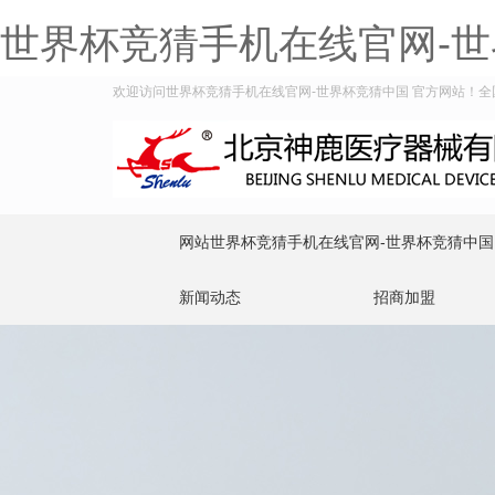
世界杯竞猜手机在线官网-
欢迎访问世界杯竞猜手机在线官网-世界杯竞猜中国 官方网站！全国服务
网站世界杯竞猜手机在线官网-世界杯竞猜中国
新闻动态
招商加盟