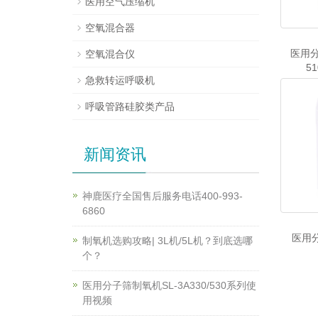
医用空气压缩机
空氧混合器
医用分
空氧混合仪
51
急救转运呼吸机
呼吸管路硅胶类产品
新闻资讯
神鹿医疗全国售后服务电话400-993-
6860
医用分
制氧机选购攻略| 3L机/5L机？到底选哪
个？
医用分子筛制氧机SL-3A330/530系列使
用视频