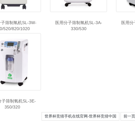
子筛制氧机SL-3W-
医用分子筛制氧机SL-3A-
医用分子
0/520/820/1020
330/530
子筛制氧机SL-3E-
350/320
世界杯竞猜手机在线官网-世界杯竞猜中国
前一