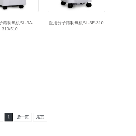
筛制氧机SL-3A-
医用分子筛制氧机SL-3E-310
310/510
页
1
后一页
尾页