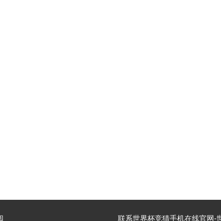
阅
联系世界杯竞猜手机在线官网-