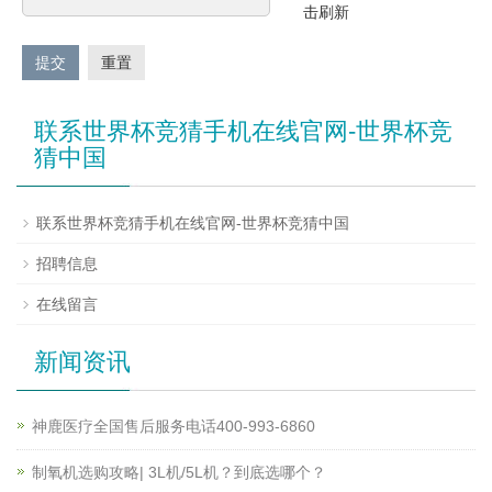
提交
重置
联系世界杯竞猜手机在线官网-世界杯竞
猜中国
联系世界杯竞猜手机在线官网-世界杯竞猜中国
招聘信息
在线留言
新闻资讯
神鹿医疗全国售后服务电话400-993-6860
制氧机选购攻略| 3L机/5L机？到底选哪个？