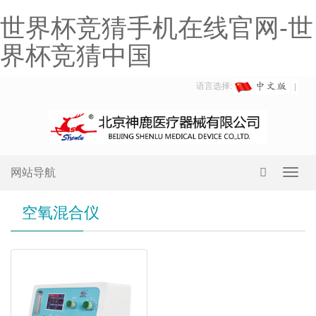
世界杯竞猜手机在线官网-世
界杯竞猜中国
语言选择:
网站导航
Toggl
navig
空氧混合仪