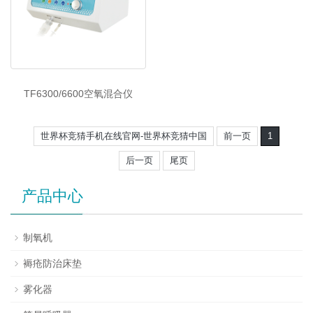
TF6300/6600空氧混合仪
世界杯竞猜手机在线官网-世界杯竞猜中国
前一页
1
后一页
尾页
产品中心
制氧机
褥疮防治床垫
雾化器