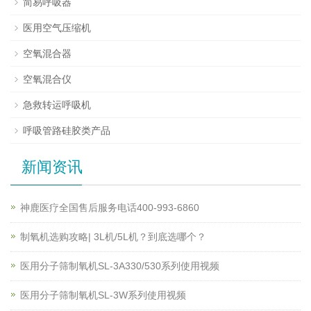
简易呼吸器
医用空气压缩机
空氧混合器
空氧混合仪
急救转运呼吸机
呼吸管路硅胶类产品
新闻资讯
神鹿医疗全国售后服务电话400-993-6860
制氧机选购攻略| 3L机/5L机？到底选哪个？
医用分子筛制氧机SL-3A330/530系列使用视频
医用分子筛制氧机SL-3W系列使用视频