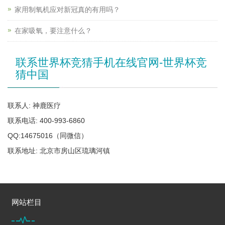
家用制氧机应对新冠真的有用吗？
在家吸氧，要注意什么？
联系世界杯竞猜手机在线官网-世界杯竞
猜中国
联系人: 神鹿医疗
联系电话: 400-993-6860
QQ:14675016（同微信）
联系地址: 北京市房山区琉璃河镇
网站栏目