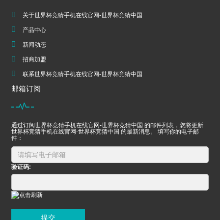
关于世界杯竞猜手机在线官网-世界杯竞猜中国
产品中心
新闻动态
招商加盟
联系世界杯竞猜手机在线官网-世界杯竞猜中国
邮箱订阅
通过订阅世界杯竞猜手机在线官网-世界杯竞猜中国 的邮件列表，您将更新
世界杯竞猜手机在线官网-世界杯竞猜中国 的最新消息。 填写你的电子邮
件：
验证码:
提交