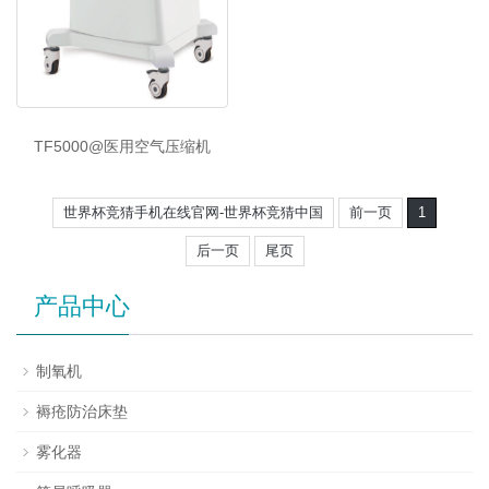
TF5000@医用空气压缩机
世界杯竞猜手机在线官网-世界杯竞猜中国
前一页
1
后一页
尾页
产品中心
制氧机
褥疮防治床垫
雾化器