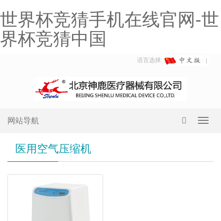
世界杯竞猜手机在线官网-世
界杯竞猜中国
语言选择:
网站导航
Toggl
navig
医用空气压缩机