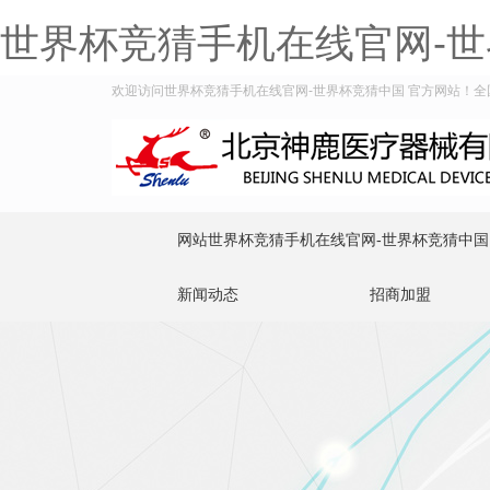
世界杯竞猜手机在线官网-
欢迎访问世界杯竞猜手机在线官网-世界杯竞猜中国 官方网站！全国服务
网站世界杯竞猜手机在线官网-世界杯竞猜中国
新闻动态
招商加盟