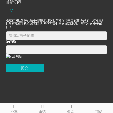
邮箱订阅
通过订阅世界杯竞猜手机在线官网-世界杯竞猜中国 的邮件列表，您将更新
世界杯竞猜手机在线官网-世界杯竞猜中国 的最新消息。 填写你的电子邮
件：
验证码:
提交
分享
电话
留言
顶部