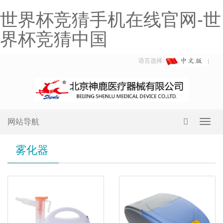
世界杯竞猜手机在线官网-世
界杯竞猜中国
语言选择:
网站导航
Toggl
navig
雾化器