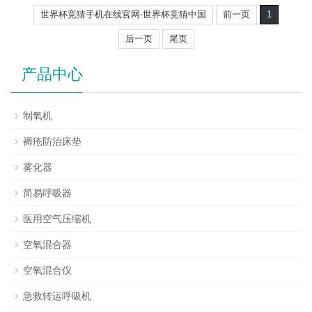
世界杯竞猜手机在线官网-世界杯竞猜中国
前一页
1
后一页
尾页
产品中心
制氧机
褥疮防治床垫
雾化器
简易呼吸器
医用空气压缩机
空氧混合器
空氧混合仪
急救转运呼吸机