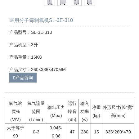
医用分子筛制氧机SL-3E-310
产品型号：SL-3E-310
产品机型：3升
产品重量：16KG
产品尺寸：260×336×470MM
产品咨询
氧气浓
氧气流量
运行
输入
输出压力
净重
外形尺寸(长*宽*
度%
范围
噪音
功率
(Mpa)
(kg)
高(mm)
（V/V）
(L/min)
(db)
(w)
大于等于
0.045-
0-3
47
280
15
336*260*470
90
0.08