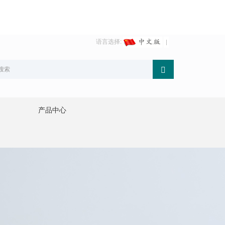
语言选择:
产品中心