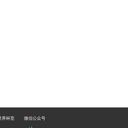
世界杯竞
微信公众号