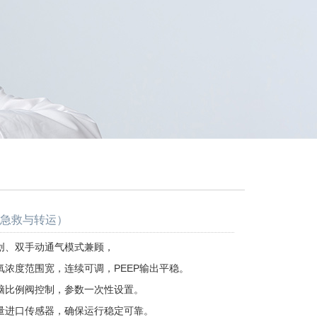
-(急救与转运）
创、双手动通气模式兼顾，
氧浓度范围宽，连续可调，PEEP输出平稳。
脑比例阀控制，参数一次性设置。
量进口传感器，确保运行稳定可靠。