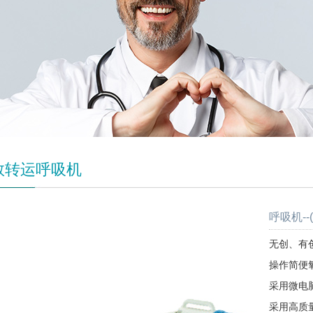
救转运呼吸机
呼吸机-
无创、有
操作简便
采用微电
采用高质