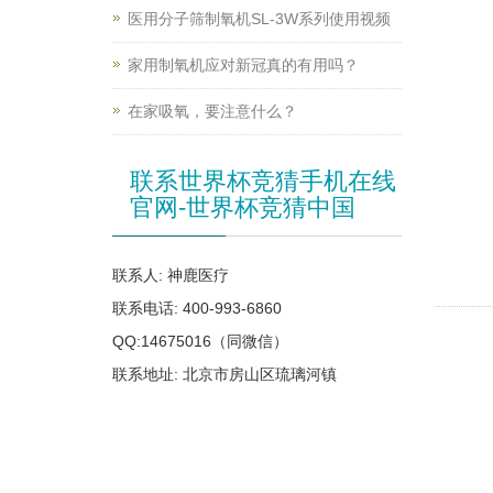
医用分子筛制氧机SL-3W系列使用视频
家用制氧机应对新冠真的有用吗？
在家吸氧，要注意什么？
联系世界杯竞猜手机在线
官网-世界杯竞猜中国
联系人: 神鹿医疗
联系电话: 400-993-6860
QQ:14675016（同微信）
联系地址: 北京市房山区琉璃河镇