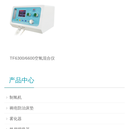
TF6300/6600空氧混合仪
产品中心
制氧机
褥疮防治床垫
雾化器