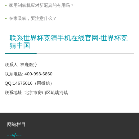
家用制氧机应对新冠真的有用吗？
在家吸氧，要注意什么？
联系世界杯竞猜手机在线官网-世界杯竞
猜中国
联系人: 神鹿医疗
联系电话: 400-993-6860
QQ:14675016（同微信）
联系地址: 北京市房山区琉璃河镇
网站栏目