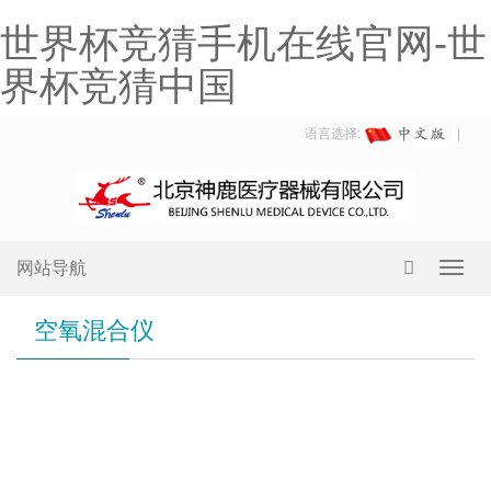
世界杯竞猜手机在线官网-世
界杯竞猜中国
语言选择:
网站导航
Toggl
navig
空氧混合仪