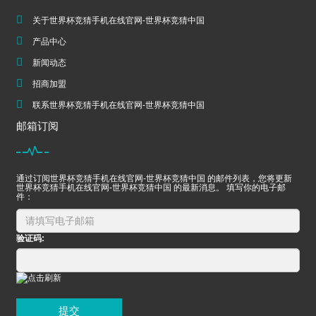
关于世界杯竞猜手机在线官网-世界杯竞猜中国
产品中心
新闻动态
招商加盟
联系世界杯竞猜手机在线官网-世界杯竞猜中国
邮箱订阅
通过订阅世界杯竞猜手机在线官网-世界杯竞猜中国 的邮件列表，您将更新
世界杯竞猜手机在线官网-世界杯竞猜中国 的最新消息。 填写你的电子邮
件：
验证码:
提交