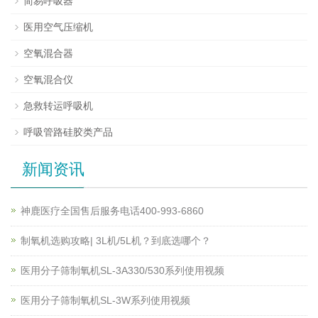
简易呼吸器
医用空气压缩机
空氧混合器
空氧混合仪
急救转运呼吸机
呼吸管路硅胶类产品
新闻资讯
神鹿医疗全国售后服务电话400-993-6860
制氧机选购攻略| 3L机/5L机？到底选哪个？
医用分子筛制氧机SL-3A330/530系列使用视频
医用分子筛制氧机SL-3W系列使用视频