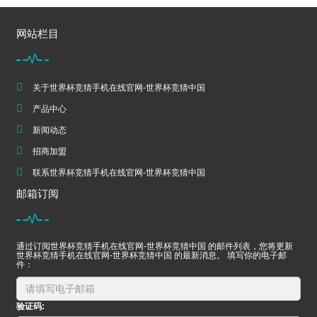
网站栏目
关于世界杯竞猜手机在线官网-世界杯竞猜中国
产品中心
新闻动态
招商加盟
联系世界杯竞猜手机在线官网-世界杯竞猜中国
邮箱订阅
通过订阅世界杯竞猜手机在线官网-世界杯竞猜中国 的邮件列表，您将更新
世界杯竞猜手机在线官网-世界杯竞猜中国 的最新消息。 填写你的电子邮
件：
验证码: