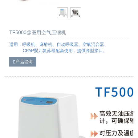
TF5000@医用空气压缩机
适用：呼吸机、麻醉机、自动呼吸器、空氧混合器、
CPAP婴儿复苏器配套使用，提供各型接口。
产品咨询