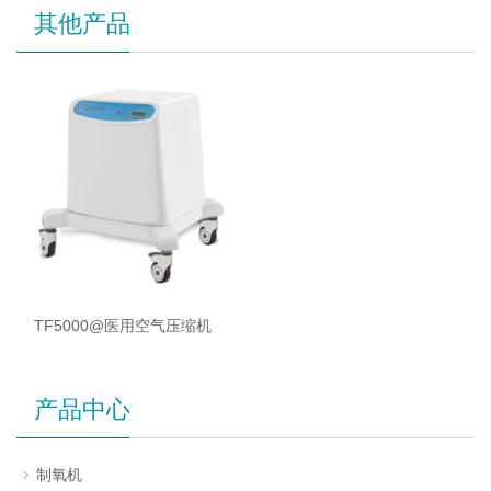
其他产品
TF5000@医用空气压缩机
产品中心
制氧机