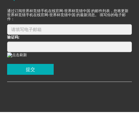
通过订阅世界杯竞猜手机在线官网-世界杯竞猜中国 的邮件列表，您将更新
世界杯竞猜手机在线官网-世界杯竞猜中国 的最新消息。 填写你的电子邮
件：
验证码:
提交