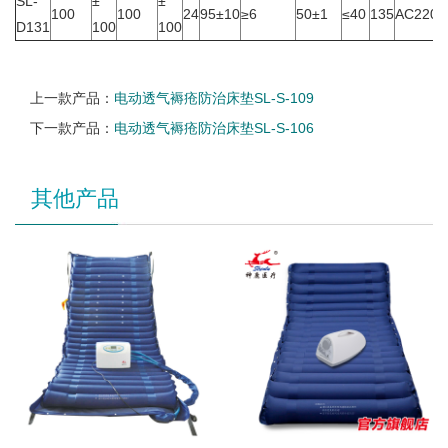
SL-
±
±
100
100
24
95±10
≥6
50±1
≤40
135
AC220±
D131
100
100
上一款产品：
电动透气褥疮防治床垫SL-S-109
下一款产品：
电动透气褥疮防治床垫SL-S-106
其他产品