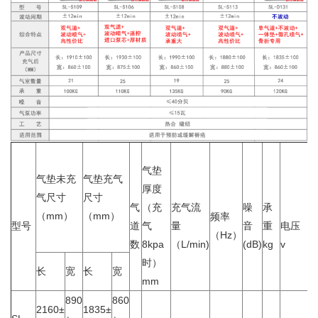
气垫
气垫未充
气垫充气
厚度
气尺寸
尺寸
气
（充
充气流
噪
承
（mm）
（mm）
频率
型号
道
气
量
音
重
电压
（Hz）
数
8kpa
（L/min)
(dB)
kg
v
时）
长
宽
长
宽
mm
890
860
2160±
1835±